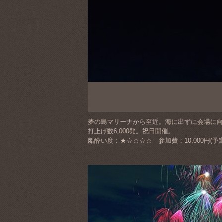
夢の島マリーナから至近。海に出ずに会場に
打上げ数6,000発。祝日開催。
船酔い度：★☆☆☆☆ 参加費：10,000円(予定