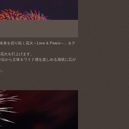
を切り拓く花火～Love & Peace～」をテ
作花火を打上げます。
方位から立体＆ワイド感を楽しめる扇状に広が
レ。