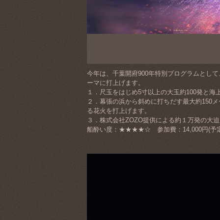
今年は、千葉開府900年特別プログラムとして、本
ーマに打上げます。
１．尺玉をはじめ5寸以上の大玉約100発と海
２．幕張の浜から斜めに打ちだす最大約150
る花火を打上げます。
３．株式会社ZOZO提供による約１万発の大
船酔い度：★★★★☆ 参加費：14,000円(予定