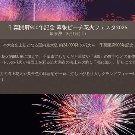
千葉開府900年記念 幕張ビーチ花火フェスタ2026
幕張沖 8月1日(土)
大会史上初となる国内最大級 約24,000発 の花火を「千葉開府900年記念 未来
上花火約900発に加えて、千葉市にちなんだ月星紋や「900」の数字などの創
メートルの花火が海面上を彩る迫力満点の海上花火約５千発に加え、新たに全
迫力の海上花火や黄金色の錦冠菊が一斉に打ち上がる壮大なグランドフィナー
)