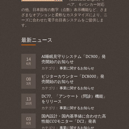
ペア、６バンカー対応
の他、日本固有の数字（点数）表示機能など、さま
ざまなオプションと柔軟なカスタマイズにより、ニ
ーズに合わせた電子出目表システムをご提供しま
す。
最新ニュース
AI睡眠見守りシステム「DC900」発
14
売開始のお知らせ
6月
カテゴリ：
事業に関するお知らせ
ビジターカウンター「DC8000」発
08
売開始のお知らせ
3月
カテゴリ：
事業に関するお知らせ
DC77、「アンケート（問診）機能」
13
をリリース
10月
カテゴリ：
事業に関するお知らせ
国内設計・国内基準値に合わせた高
03
性能CO2モニター「DC2」発表
8月
カテゴリ：
事業に関するお知らせ