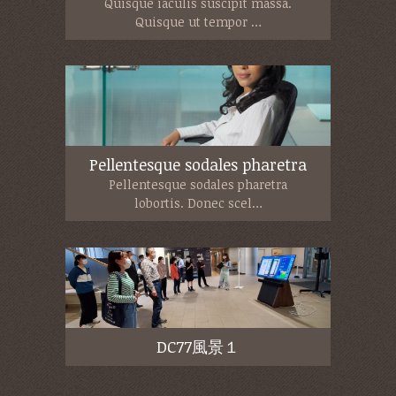
Quisque iaculis suscipit massa.
Quisque ut tempor …
Pellentesque sodales pharetra
Pellentesque sodales pharetra
lobortis. Donec scel…
DC77風景１