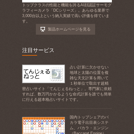
トップクラスの性能と機能を誇るAI顔認証サーモグ
ラフィーカメラ「DCシリーズ」。あらゆる業界で
3,000台以上という納入実績で高い評価を得ていま
す。
製品ホームページを見る
注目サービス
占い計算に欠かせない
地球と太陽の位置を複
雑な天文計算を用いて
１秒単位で取出す超精
密占いサイト「てんじぇるねっと」。専門家に依頼
すれば、数万円かかるような命式計算を誰でも簡単
に行える超本格占いサイトです。
国内トップシェアのバ
カラ電子出目表システ
ム、バカラ・エンジン
（Baccarat Engine）。