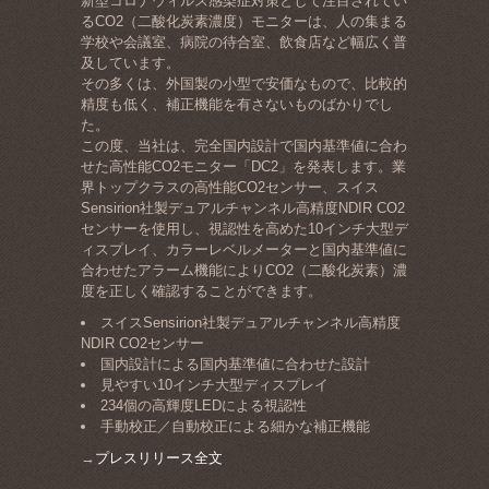
新型コロナウィルス感染症対策として注目されてい
るCO2（二酸化炭素濃度）モニターは、人の集まる
学校や会議室、病院の待合室、飲食店など幅広く普
及しています。
その多くは、外国製の小型で安価なもので、比較的
精度も低く、補正機能を有さないものばかりでし
た。
この度、当社は、完全国内設計で国内基準値に合わ
せた高性能CO2モニター「DC2」を発表します。業
界トップクラスの高性能CO2センサー、スイス
Sensirion社製デュアルチャンネル高精度NDIR CO2
センサーを使用し、視認性を高めた10インチ大型デ
ィスプレイ、カラーレベルメーターと国内基準値に
合わせたアラーム機能によりCO2（二酸化炭素）濃
度を正しく確認することができます。
​スイスSensirion社製デュアルチャンネル高精度
NDIR CO2センサー
国内設計による国内基準値に合わせた設計
見やすい10インチ大型ディスプレイ
234個の高輝度LEDによる視認性
手動校正／自動校正による細かな補正機能
→
プレスリリース全文