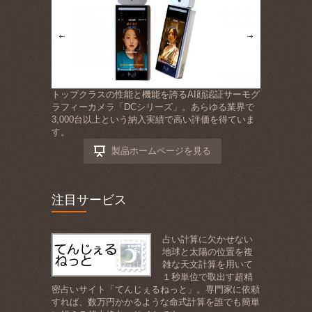
トップクラスの性能と機能を誇るAI顔認証サーモグ
ラフィーカメラ「DCシリーズ」。あらゆる業界で
3,000台以上という納入実績で高い評価を得ていま
す。
製品ホームページを見る
注目サービス
占い計算に欠かせない
地球と太陽の位置を複
雑な天文計算を用いて
１秒単位で取出す超精
密占いサイト「てんじぇるねっと」。専門家に依頼
すれば、数万円かかるような命式計算を誰でも簡単