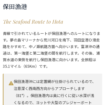
保田漁港
The Seafood Route to Hota
青線で引かれているルートが保田漁港へのルートになりま
す。夢の島マリーナから荒川河口を南下、羽田空港Ｄ滑走
路をかすめて、中ノ瀬航路方面へ向かいます。富津沖の通
過は、第一海堡と第二海堡の間を航行します。その後、浦
賀水道の東側を航行し保田漁港に向かいます。全旅程は
35.1マイル（65Km）です。
保田漁港沖には定置網が仕掛けられているので、
注意深く西南西方向からアプローチします
（81°）。保田漁港内は奥に行くに従い水深が浅
くなるので、ヨットや大型のプレジャーボート