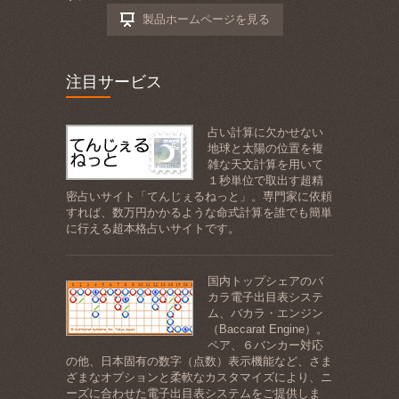
製品ホームページを見る
注目サービス
占い計算に欠かせない
地球と太陽の位置を複
雑な天文計算を用いて
１秒単位で取出す超精
密占いサイト「てんじぇるねっと」。専門家に依頼
すれば、数万円かかるような命式計算を誰でも簡単
に行える超本格占いサイトです。
国内トップシェアのバ
カラ電子出目表システ
ム、バカラ・エンジン
（Baccarat Engine）。
ペア、６バンカー対応
の他、日本固有の数字（点数）表示機能など、さま
ざまなオプションと柔軟なカスタマイズにより、ニ
ーズに合わせた電子出目表システムをご提供しま